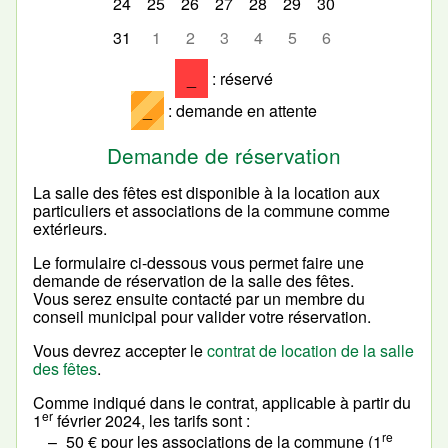
24
25
26
27
28
29
30
31
1
2
3
4
5
6
_
: réservé
_
: demande en attente
Demande de réservation
La salle des fêtes est disponible à la location aux
particuliers et associations de la commune comme
extérieurs.
Le formulaire ci-dessous vous permet faire une
demande de réservation de la salle des fêtes.
Vous serez ensuite contacté par un membre du
conseil municipal pour valider votre réservation.
Vous devrez accepter le
contrat de location de la salle
des fêtes
.
Comme indiqué dans le contrat, applicable à partir du
er
1
février 2024, les tarifs sont :
re
50 € pour les associations de la commune (1