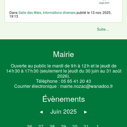
Dans
Salle des fêtes
,
Informations diverses
publié le
13 nov. 2025,
19:13
Suite...
Mairie
Ouverte au public le mardi de 9 h à 12 h et le jeudi de
14 h 30 à 17 h 30 (seulement le jeudi du 30 juin au 31 août
2026).
Téléphone :
05 65 41 20 43
Courrier électronique :
mairie.nozac@wanadoo.fr
Évènements
◂
Juin 2025
▸
26
27
28
29
30
31
1