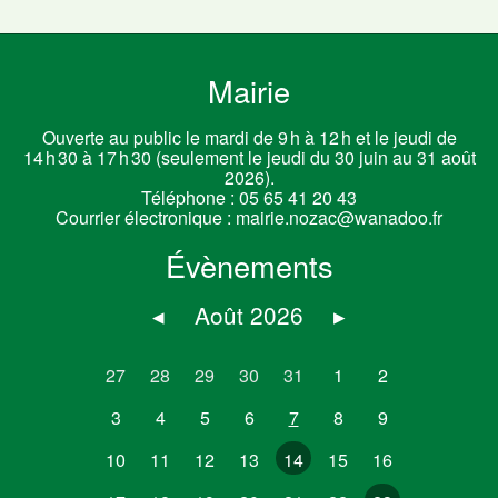
Mairie
Ouverte au public le mardi de 9 h à 12 h et le jeudi de
14 h 30 à 17 h 30 (seulement le jeudi du 30 juin au 31 août
2026).
Téléphone :
05 65 41 20 43
Courrier électronique :
mairie.nozac@wanadoo.fr
Évènements
◂
Août 2026
▸
27
28
29
30
31
1
2
3
4
5
6
7
8
9
10
11
12
13
14
15
16