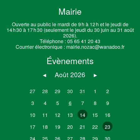
Mairie
Ouverte au public le mardi de 9 h à 12 h et le jeudi de
14 h 30 à 17 h 30 (seulement le jeudi du 30 juin au 31 août
2026).
Téléphone :
05 65 41 20 43
Courrier électronique :
mairie.nozac@wanadoo.fr
Évènements
◂
Août 2026
▸
27
28
29
30
31
1
2
3
4
5
6
7
8
9
10
11
12
13
14
15
16
17
18
19
20
21
22
23
24
25
26
27
28
29
30