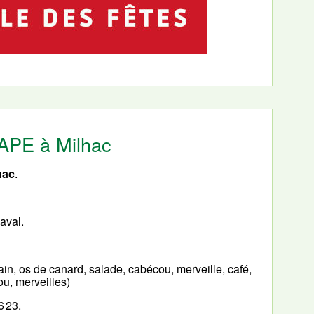
'APE à Milhac
hac
.
aval.
ain, os de canard, salade, cabécou, merveille, café,
cou, merveilles)
6 23.