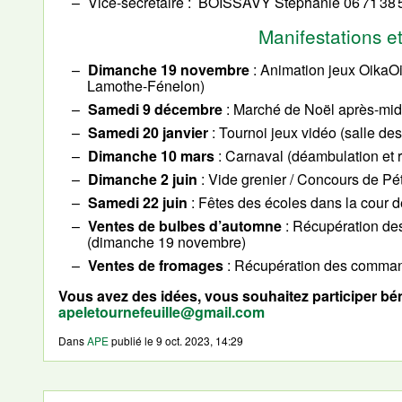
Vice-secrétaire
BOISSAVY Stéphanie 06 71 38 
Manifestations e
Dimanche 19 novembre
: Animation jeux OikaOik
Lamothe-Fénelon)
Samedi 9 décembre
: Marché de Noël après-midi
Samedi 20 janvier
: Tournoi jeux vidéo (salle des
Dimanche 10 mars
: Carnaval (déambulation et 
Dimanche 2 juin
: Vide grenier / Concours de Pé
Samedi 22 juin
: Fêtes des écoles dans la cour d
Ventes de bulbes d’automne
: Récupération de
(dimanche 19 novembre)
Ventes de fromages
: Récupération des comman
Vous avez des idées, vous souhaitez participer bé
apeletournefeuille@gmail.com
Dans
APE
publié le
9 oct. 2023, 14:29