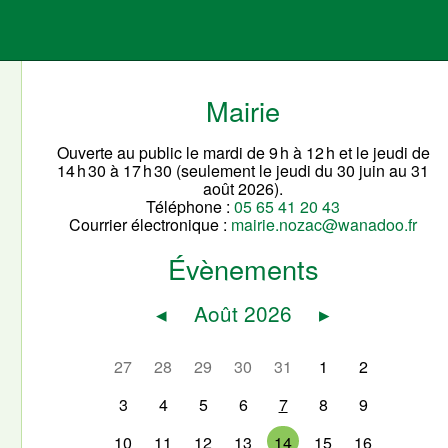
Mairie
Ouverte au public le mardi de 9 h à 12 h et le jeudi de
14 h 30 à 17 h 30 (seulement le jeudi du 30 juin au 31
août 2026).
Téléphone :
05 65 41 20 43
Courrier électronique :
mairie.nozac@wanadoo.fr
Évènements
◂
Août 2026
▸
27
28
29
30
31
1
2
3
4
5
6
7
8
9
10
11
12
13
14
15
16