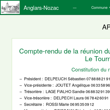
Anglars-Nozac
Commune
A
Compte-rendu de la réunion d
Le Tourn
Constitution du
Président
DELPEUCH Sébastien 07 88 88 21 9
Vice-présidente
JOUTET Angélique 06 33 58 96
Trésorière
LAGE FIALHO Sandie 06 88 32 91 39
Vice-trésorière
DELPECH Laura 06 78 42 60 91
Secrétaire
ROSSI Marie 06 95 35 09 12