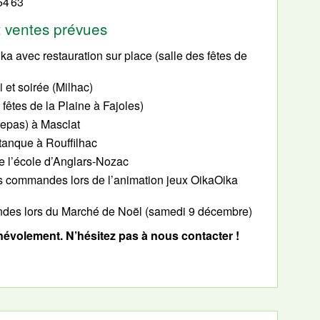
54 63
t ventes prévues
a avec restauration sur place (salle des fêtes de
 et soirée (Milhac)
 fêtes de la Plaine à Fajoles)
repas) à Masclat
tanque à Rouffilhac
e l’école d’Anglars-Nozac
s commandes lors de l’animation jeux OikaOika
des lors du Marché de Noël (samedi 9 décembre)
névolement. N’hésitez pas à nous contacter !