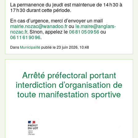
La permanence du jeudi est maintenue de 14 h 30 à
17 h 30 durant cette période.
En cas d’urgence, merci d’envoyer un mail
mairie.nozac@wanadoo.fr
ou
le.maire@anglars-
nozac.fr
. Sinon, appelez le
06 81 05 09 56
ou
06 11 61 90 96
.
Dans
Municipalité
publié le
23 juin 2026, 10:48
Arrêté préfectoral portant
interdiction d’organisation de
toute manifestation sportive