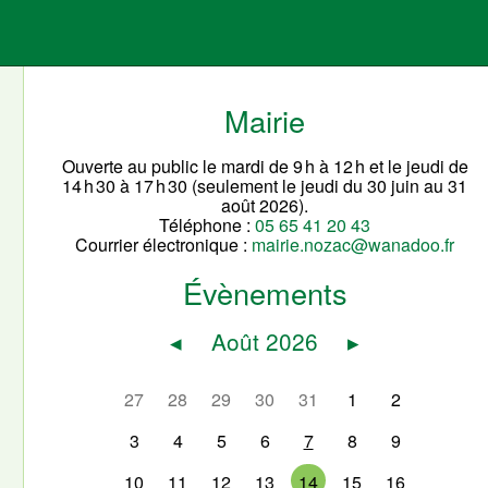
Mairie
Ouverte au public le mardi de 9 h à 12 h et le jeudi de
14 h 30 à 17 h 30 (seulement le jeudi du 30 juin au 31
août 2026).
Téléphone :
05 65 41 20 43
Courrier électronique :
mairie.nozac@wanadoo.fr
Évènements
◂
Août 2026
▸
27
28
29
30
31
1
2
3
4
5
6
7
8
9
10
11
12
13
14
15
16