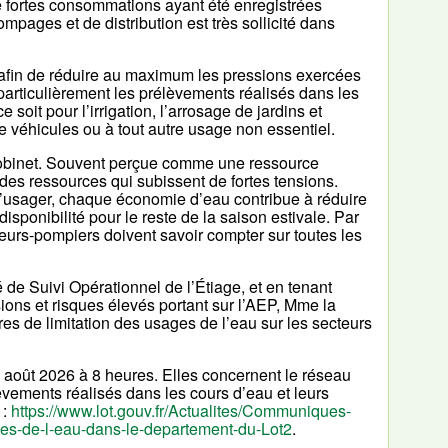
de fortes consommations ayant été enregistrées
pages et de distribution est très sollicité dans
 afin de réduire au maximum les pressions exercées
articulièrement les prélèvements réalisés dans les
oit pour l’irrigation, l’arrosage de jardins et
e véhicules ou à tout autre usage non essentiel.
 robinet. Souvent perçue comme une ressource
des ressources qui subissent de fortes tensions.
l’usager, chaque économie d’eau contribue à réduire
isponibilité pour le reste de la saison estivale. Par
peurs-pompiers doivent savoir compter sur toutes les
 de Suivi Opérationnel de l’Étiage, et en tenant
ons et risques élevés portant sur l’AEP, Mme la
es de limitation des usages de l’eau sur les secteurs
août 2026 à 8 heures. Elles concernent le réseau
èvements réalisés dans les cours d’eau et leurs
 :
https://www.lot.gouv.fr/Actualites/Communiques-
es-de-l-eau-dans-le-departement-du-Lot2
.