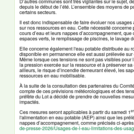
D’autres communes sont très vigilantes sur le sujet, 
depuis le début de l’été. L’ensemble des moyens de pom
certains secteurs.
Il est donc indispensable de faire évoluer nos usages
sur nos ressources en eau. Cette nécessité concerne p
cours d’eau et leurs nappes d’accompagnement, que ce s
espaces verts, le remplissage de piscines, le lavage d
Elle concerne également l'eau potable distribuée au
disponible en permanence elle est aussi prélevée sur 
Même lorsque ces tensions ne sont pas visibles pour 
la pression exercée sur la ressource et à préserver sa d
ailleurs, le risque d’incendie demeurant élevé, les sa
ressources en eau mobilisable.
À la suite de la consultation des partenaires du Comité
compte de ces prévisions météorologiques et des tensi
préfète du Lot a décidé de prendre de nouvelles mesur
impactés.
er
Ces mesures seront applicables à partir du samedi 1
l'alimentation en eau potable (AEP) ainsi que les prél
nappes d’accompagnement, comme précisés ci-après
de-presse-2026/Usages-de-l-eau-limitations-des-usag